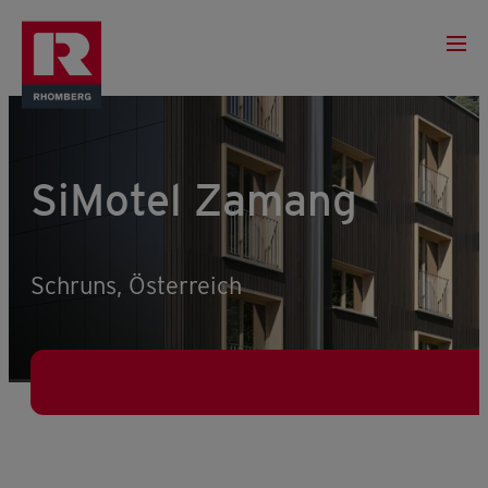
SiMotel Zamang
Schruns, Österreich