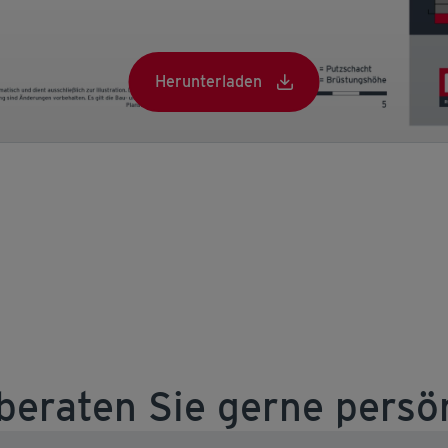
Herunterladen
Herunterladen
beraten Sie gerne persö